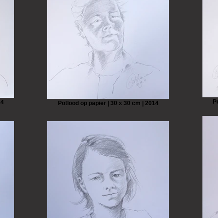
P
14
Potlood op papier | 30 x 30 cm | 2014