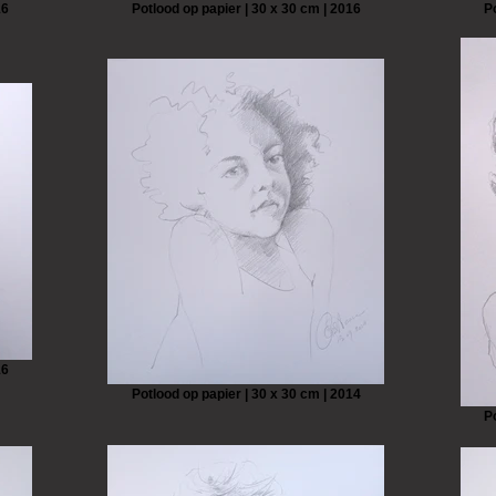
16
Potlood op papier | 30 x 30 cm | 2016
P
16
Potlood op papier | 30 x 30 cm | 2014
P