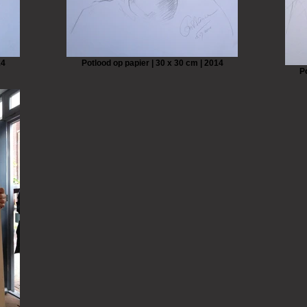
14
Potlood op papier | 30 x 30 cm | 2014
P