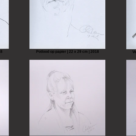
18
Potlood op papier | 22 x 29 cm | 2018
Ve